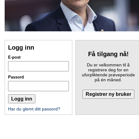
Logg inn
Få tilgang nå!
E-post
Du er velkommen til å
registrere deg for en
uforpliktende prøveperiode
Passord
på én måned.
Har du glemt ditt passord?