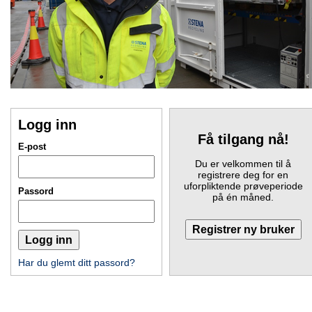
Logg inn
Få tilgang nå!
E-post
Du er velkommen til å
registrere deg for en
uforpliktende prøveperiode
Passord
på én måned.
Har du glemt ditt passord?