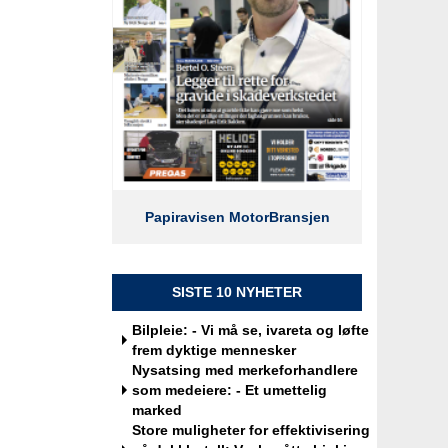
Werksta Norge
Kundemottaker og Takserer for
Werksta Grorud
Werksta Norge
Papiravisen MotorBransjen
Salgssjef
Møller Bil Outlet Alnabru
SISTE 10 NYHETER
Bilpleie: - Vi må se, ivareta og løfte
frem dyktige mennesker
Nysatsing med merkeforhandlere
Servicemarkedsleder
som medeiere: - Et umettelig
Sulland Lier
marked
Store muligheter for effektivisering