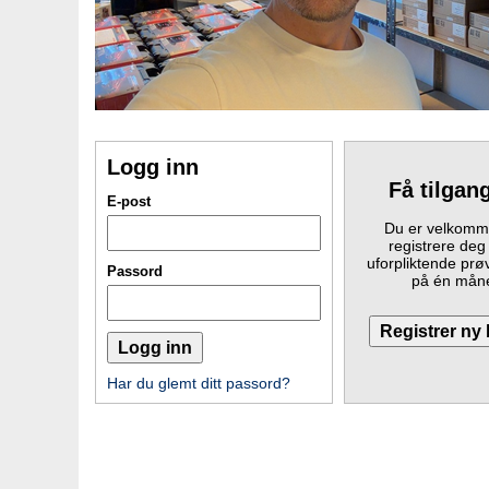
Logg inn
Få tilgan
E-post
Du er velkomme
registrere deg
uforpliktende prø
Passord
på én mån
Har du glemt ditt passord?