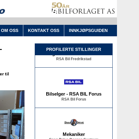
OM OSS
KONTAKT OSS
INNKJØPSGUIDEN
-
PROFILERTE STILLINGER
Bilselger - RSA BIL Fredrikstad
RSA Bil Fredrikstad
r til
Bilselger - RSA BIL Forus
RSA Bil Forus
Mekaniker
Snap Drive Bergen Sentrum