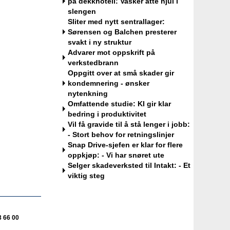
på dekkhotell: Vasker åtte hjul i
slengen
Sliter med nytt sentrallager:
Teknisk kontrollør
Sørensen og Balchen presterer
Viking Kontroll AS
svakt i ny struktur
Advarer mot oppskrift på
verkstedbrann
Oppgitt over at små skader gir
kondemnering - ønsker
nytenkning
Avdelingsleder / Kundemottaker
Omfattende studie: KI gir klar
Mekonomen Bilverksted, Arna
bedring i produktivitet
Vil få gravide til å stå lenger i jobb:
- Stort behov for retningslinjer
Snap Drive-sjefen er klar for flere
oppkjøp: - Vi har snøret ute
Bilmekaniker / Service Technician -
Selger skadeverksted til Intakt: - Et
Haugesund
viktig steg
Tesla Norway AS
3 66 00
Bilmekaniker / Service Technician -