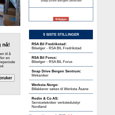
Billakkerer søkes til Werksta Åsane
Werksta Norge
5 SISTE STILLINGER
g nå!
RSA Bil Fredrikstad:
Bilselger - RSA BIL Fredrikstad
n til å
RSA Bil Forus:
 for en
Servicetekniker verkstedutstyr
Bilselger - RSA BIL Forus
veperiode
Nordland
ed.
Rodin & Co AS
Snap Drive Bergen Sentrum:
Mekaniker
Werksta Norge:
Billakkerer søkes til Werksta Åsane
Servicetekniker verkstedutstyr
Østlandet
Rodin & Co AS:
Rodin & Co AS
Servicetekniker verkstedutstyr
Nordland