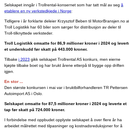
Selskapet inngår i Trollrental-konsernet som har tatt mål av seg
å
etablere en ny verkstedkjede i Norge
:
Tidligere i år forklarte deleier Krzysztof Beben til MotorBransjen.no a
Troll Logistikk har 60 biler som sørger for distribusjon av deler til
Troll-tilknyttede verksteder.
Troll Logistikk omsatte for 86,9 millioner kroner i 2024 og levert
et underskudd før skatt på 443.000 kroner.
Tilbake
i 2023
gikk selskapet Trollrental AS konkurs, men eierne
kjøpte tilbake boet og har brukt årene etterpå til bygge opp driften
igjen.
En stor ...
Den største konkursen i mai var i bruktbilforhandleren TR Pettersen
Autoimport AS i Oslo.
Selskapet omsatte for 87,5 millioner kroner i 2024 og leverte et
tap før skatt på 724.000 kroner.
I forbindelse med oppbudet opplyste selskapet å over flere år ha
arbeidet målrettet med tilpasninger og kostnadsreduksjoner for å