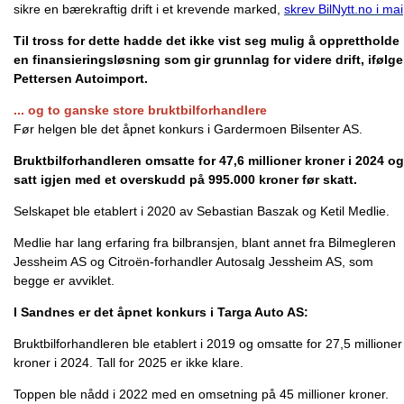
sikre en bærekraftig drift i et krevende marked,
skrev BilNytt.no i mai
Til tross for dette hadde det ikke vist seg mulig å opprettholde
en finansieringsløsning som gir grunnlag for videre drift, ifølge
Pettersen Autoimport.
... og to ganske store bruktbilforhandlere
Før helgen ble det åpnet konkurs i Gardermoen Bilsenter AS.
Bruktbilforhandleren omsatte for 47,6 millioner kroner i 2024 og
satt igjen med et overskudd på 995.000 kroner før skatt.
Selskapet ble etablert i 2020 av Sebastian Baszak og Ketil Medlie.
Medlie har lang erfaring fra bilbransjen, blant annet fra Bilmegleren
Jessheim AS og Citroën-forhandler Autosalg Jessheim AS, som
begge er avviklet.
I Sandnes er det åpnet konkurs i Targa Auto AS:
Bruktbilforhandleren ble etablert i 2019 og omsatte for 27,5 millioner
kroner i 2024. Tall for 2025 er ikke klare.
Toppen ble nådd i 2022 med en omsetning på 45 millioner kroner.