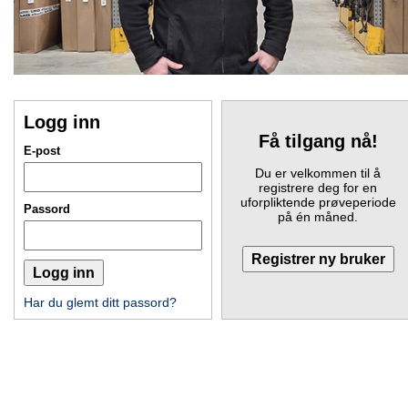
Logg inn
Få tilgang nå!
E-post
Du er velkommen til å
registrere deg for en
uforpliktende prøveperiode
Passord
på én måned.
Har du glemt ditt passord?