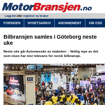
Logg inn
eller
registrer ny bruker
FORSIDEN
NYHETSARKIV
ABONNEMENT
OM OSS
Bilbransjen samles i Göteborg neste
uke
Neste uke går Automessän av stabelen: - Veldig mye av det
som vises har stor relevans for norsk bilbransje.