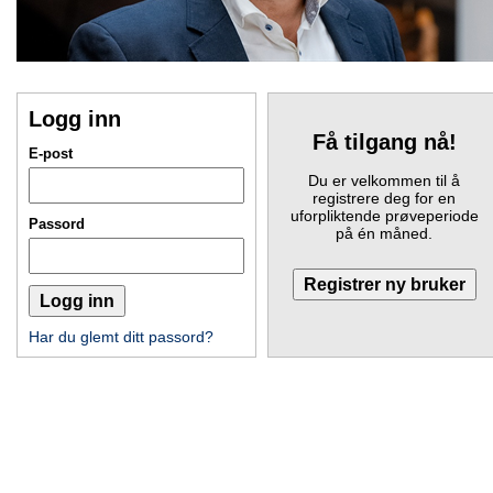
Logg inn
Få tilgang nå!
E-post
Du er velkommen til å
registrere deg for en
uforpliktende prøveperiode
Passord
på én måned.
Har du glemt ditt passord?